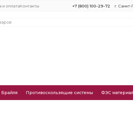
 и оплата
Контакты
+7 (800) 100-29-72
г. Санкт-
 Брайля
Противоскользящие системы
ФЭС материа
n Tape»
н и Step Protect
Клей 3М DP810 двухкомпонентный эпоксидны
нентный эпоксидный 50 мл
п»