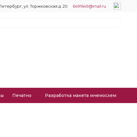
Петербург, ул. Торжковская д. 20
6491649@mail.ru
лы
Печатное производство
Разработка макета мнемосхем
й 50 мл