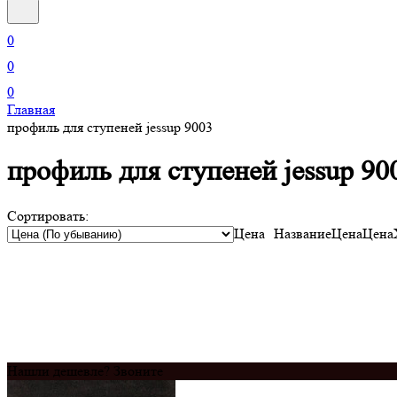
0
0
0
Главная
профиль для ступеней jessup 9003
профиль для ступеней jessup 90
Сортировать:
Цена
Название
Цена
Цена
Нашли дешевле? Звоните