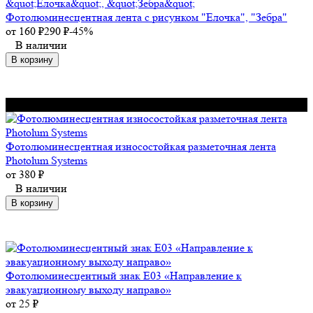
Фотолюминесцентная лента с рисунком "Елочка", "Зебра"
от
160
₽
290
₽
-45%
В наличии
В корзину
Нашли дешевле? Звоните
Фотолюминесцентная износостойкая разметочная лента
Photolum Systems
от
380
₽
В наличии
В корзину
Фотолюминесцентный знак Е03 «Направление к
эвакуационному выходу направо»
от
25
₽