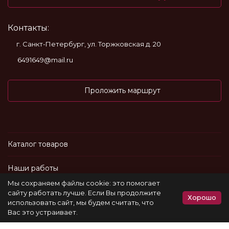
Контакты:
г. Санкт-Петербург, ул. Торжковская д. 20
6491649@mail.ru
Проложить маршрут
Каталог товаров
Наши работы
Мы сохраняем файлы cookie: это помогает
Информация
сайту работать лучше. Если Вы продолжите
Хорошо
использовать сайт, мы будем считать, что
Вас это устраивает.
Политика персональных данных