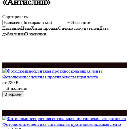
«Антислип»
Сортировать:
Название
Название
Цена
Хиты продаж
Оценка
покупателей
Дата
добавления
В наличии
Нашли дешевле? Звоните
Фотолюминесцентная противоскользящая лента
от
280
₽
В наличии
В корзину
Нашли дешевле? Звоните
Фотолюминесцентная сигнальная противоскользящая лента