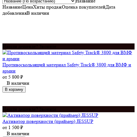
Название
Название
Цена
Хиты продаж
Оценка
покупателей
Дата
добавления
В наличии
Нашли дешевле? Звоните
Противоскользящий материал Safety Track® 3800 для ВМФ и
армии
от
5 800
₽
В наличии
В корзину
Нашли дешевле? Звоните
Активатор поверхности (праймер) JESSUP
от
1 500
₽
В наличии