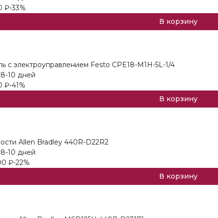
0
₽
-33%
В корзину
ь с электроуправлением Festo CPE18-M1H-5L-1/4
 8-10 дней
0
₽
-41%
В корзину
ости Allen Bradley 440R-D22R2
 8-10 дней
00
₽
-22%
В корзину