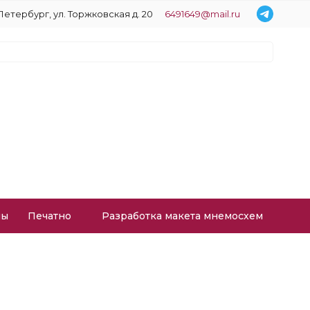
Петербург, ул. Торжковская д. 20
6491649@mail.ru
лы
Печатное производство
Разработка макета мнемосхем
и преобразователи
 и преобразователи