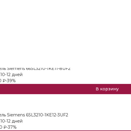
ового вывода Siemens 6ES7138-6AA01-0BA0
10-12 дней
3100
₽
-44%
60
В корзину
ль Siemens 66SL3210-1KE11-8UF2
10-12 дней
0
₽
-39%
В корзину
ль Siemens 6SL3210-1KE12-3UF2
10-12 дней
0
₽
-37%