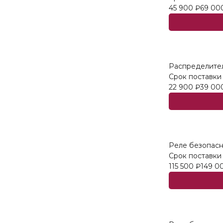
45 900
₽
69 00
Распределител
Срок поставки
22 900
₽
39 00
Реле безопасн
Срок поставки
115 500
₽
149 0