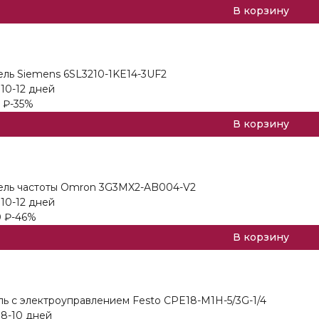
В корзину
ль Siemens 6SL3210-1KE14-3UF2
10-12 дней
₽
-35%
В корзину
ель частоты Omron 3G3MX2-AB004-V2
10-12 дней
0
₽
-46%
В корзину
ь с электроуправлением Festo CPE18-M1H-5/3G-1/4
 8-10 дней