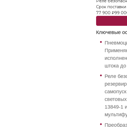
Реле безопасн
Срок поставки
77 900
₽
99 00
Ключевые ос
Пневмоци
Применяю
исполнен
штока до
Реле без
резервир
самопус
световых
13849-1 
мультифу
Преобраз