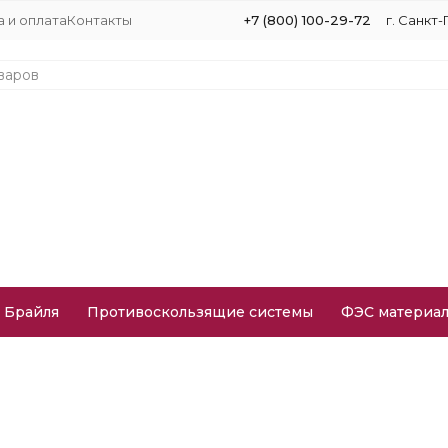
 и оплата
Контакты
+7 (800) 100-29-72
г. Санкт-
 Брайля
Противоскользящие системы
ФЭС материа
n Tape»
адское оборудование
Пневмоцилиндры, реле безопасности 
цилиндры, реле безопасности
п»