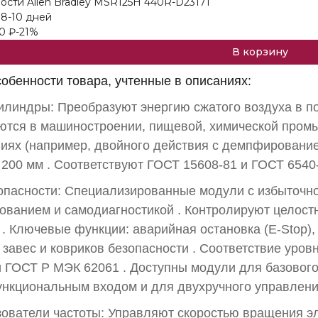
ости Allen Bradley MSR125H 440R-D23171
 8-10 дней
0
₽
-21%
В корзину
обенности товара, учтенные в описаниях:
линдры: Преобразуют энергию сжатого воздуха в п
тся в машиностроении, пищевой, химической про
иях (например, двойного действия с демпфирование
 200 мм
. Соответствуют ГОСТ 15608-81 и ГОСТ 6540
опасности: Специализированные модули с избыточно
ованием и самодиагностикой
. Контролируют целост
к
. Ключевые функции: аварийная остановка (E‑Stop),
 завес и ковриков безопасности
. Соответствие уровн
и ГОСТ Р МЭК 62061
. Доступны модули для базового
нкциональным входом и для двухручного управлен
ователи частоты: Управляют скоростью вращения эл