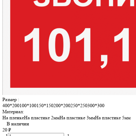
Размер :
400*200
100*100
150*150
200*200
250*250
300*300
Материал:
На пленке
На пластике 2мм
На пластике 3мм
На пластике 5мм
В наличии
20
₽
1
1