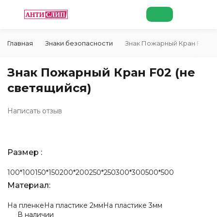
Главная
Знаки безопасности
Знак Пожарный Кран F02 (н
Знак Пожарный Кран F02 (не
светящийся)
Написать отзыв
Размер :
100*100
150*150
200*200
250*250
300*300
500*500
Материал:
На пленке
На пластике 2мм
На пластике 3мм
В наличии