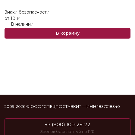
Знаки безопасности
от
10
₽
Ф
В наличии
с
о
В корзину
2009-2026 © ООО "СПЕЦПОСТАВКИ" — ИНН 1837018340
+7 (800) 100-29-72
Звонок бесплатный по РФ