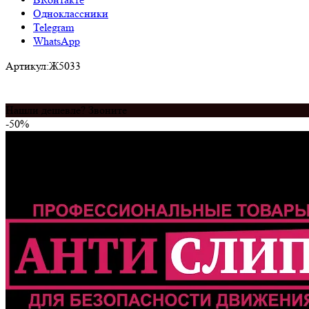
Одноклассники
Telegram
WhatsApp
Артикул:
Ж5033
Нашли дешевле? Звоните
-50%