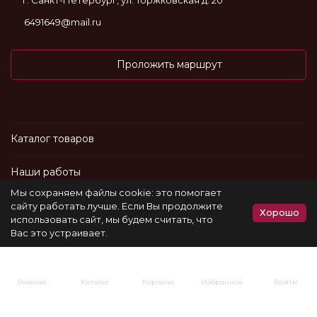
г. Санкт-Петербург, ул. Торжковская д. 20
6491649@mail.ru
Проложить маршрут
Каталог товаров
Наши работы
Мы сохраняем файлы cookie: это помогает
Информация
сайту работать лучше. Если Вы продолжите
Хорошо
использовать сайт, мы будем считать, что
Вас это устраивает.
Политика персональных данных
Главная
Каталог
Корзина
Избранное
Войти