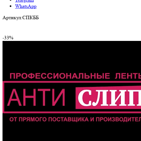
WhatsApp
Артикул:
СПКББ
-33%